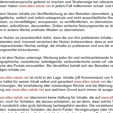
denersatzansprüche geltend zu machen und Strafanzeige bei relevante
asser haben
www.alles-tabak.net
in jedem Fall vollkommen schad- und k
enn Nutzer Inhalte zur Veröffentlichung an den Betreiber übermitteln,
geltliche, zeitlich und örtlich unbegrenzte und nicht ausschließliche Re
tzen, zu vervielfältigen, anzupassen, zu veröffentlichen, zu übersetzen
eiten, aufzuführen, darzustellen, Dritten einfache Nutzungsrechte an 
lte in andere Werke und/oder Medien zu übernehmen.
er Nutzer ist verantwortlich dafür, dass die von ihm publizierten Inhalte r
tanden sind. Insoweit versichert der Nutzer insbesondere, dass er ent
ntsprechenden Rechte verfügt, die Inhalte zu publizieren und uns die 
ungsrechte einzuräumen.
s ist dem Nutzer untersagt, Werbung jeder Art und rechtsverletzende In
graphische, rassistische, beleidigende, verleumderische sowie ruf- od
che des Portals einzustellen. Bei Verstößen behält sich der Betreiber r
ligen Inhalte vor.
ww.alles-tabak.net
ist nicht in der Lage, Inhalte (zB Kommentare) von 
r haftet für seinen Inhalt selbst und garantiert
www.alles-tabak.net
die 
immungen, die Innehabung aller notwendigen Rechte und die Wahrung v
ung von
www.alles-tabak.net
aus welchem Grund auch immer ist ausge
ww.alles-tabak.net
übernimmt keine Haftung für Inhalte, die auf
www.all
en, noch für Schäden, die daraus entstehen, es sei denn, dass solch
t vorsätzlich oder grob fahrlässig herbeigeführt werden. Die vorstehend
den, insbesondere Schäden, die durch Fehler, Verzögerungen oder Unt