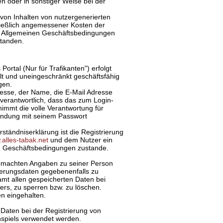
en oder in sonstiger Weise bei der
 von Inhalten von nutzergenerierten
hließlich angemessener Kosten der
en Allgemeinen Geschäftsbedingungen
standen.
ortal (Nur für Trafikanten") erfolgt
t und uneingeschränkt geschäftsfähig
gen.
resse, der Name, die E-Mail Adresse
verantwortlich, dass das zum Login-
immt die volle Verantwortung für
indung mit seinem Passwort
tändniserklärung ist die Registrierung
alles-tabak.net
und dem Nutzer ein
n Geschäftsbedingungen zustande.
gemachten Angaben zu seiner Person
rierungsdaten gegebenenfalls zu
amt allen gespeicherten Daten bei
rs, zu sperren bzw. zu löschen.
n eingehalten.
 Daten bei der Registrierung von
spiels verwendet werden.