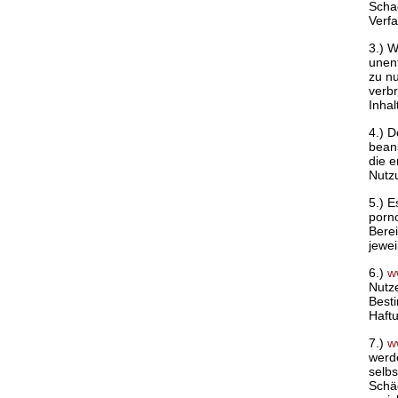
Scha
Verf
3.) W
unent
zu nu
verbr
Inha
4.) D
beans
die e
Nutz
5.) E
porno
Berei
jewei
6.)
w
Nutze
Best
Haft
7.)
w
werd
selbs
Schä