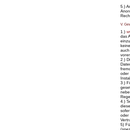
5.) A
Anord
Recht
V. Ge
1.)
w
das A
einzu
keine
auch 
vorer
2.) D
Daten
fremd
oder
Insta
3.) F
geset
nebe
Regel
4.) S
diese
sofer
oder 
Vertr
5) Fü
(spez