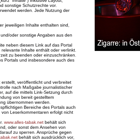
kurz "Inhalte") inklusive Layout,
nd sonstige Schutzrechte vor.
verwendet werden. Jede Nutzung der
r jeweiligen Inhalte enthalten sind,
n und/oder sonstige Angaben aus den
eite neben diesem Link auf das Portal
 relevante Inhalte enthält oder verlinkt.
derzeit zu beenden oder einzuschränken.
es Portals und insbesondere auch des
 erstellt, veröffentlicht und verbreitet
ntrolle nach Maßgabe journalistischer
er, auf die mittels Link-Setzung durch
ndung von bereit gestelltem
ftung übernommen werden.
gspflichtigen Bereiche des Portals auch
ng von Leserkommentaren erfolgt nicht
r.
www.alles-tabak.net
behält sich
g sind, oder sonst dem Ansehen von
 darauf zu sperren. Ansprüche gegen
tabak.net
behält sich ausdrücklich vor,