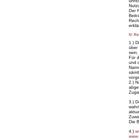
unric
Nutz
Der N
Beitr
Rech
erklä
IV. R
1.) D
über
sein,
Für d
und 
Name
sämt
vorg
2.) 
abge
Zuga
3.) 
wahrh
aktua
Zuwi
Die 
4.)
w
www.