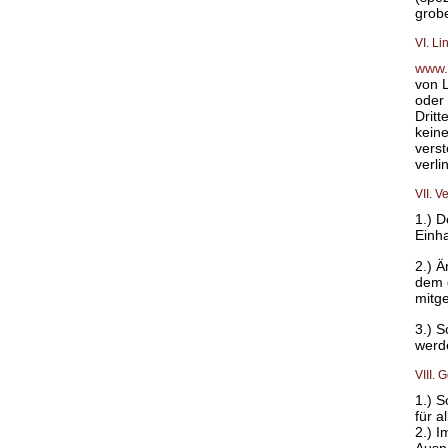
grobe
VI. Li
www.
von L
oder 
Dritt
keine
verst
verli
VII. 
1.) 
Einh
2.) 
dem 
mitge
3.) 
werde
VIII.
1.) 
für 
2.) 