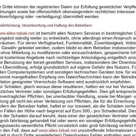
n Dritte können die registrierten Daten zur Erfüllung gesetzlicher Verpf
nungen sowie bei offensichtlich überwiegendem rechtlichen Interesse (
sverfolgung oder -verteidigung) übermittelt werden.
währleistung, Verantwortung und Haftung des Betreibers
ww.alles-tabak.net
ist bemüht allen Nutzern Services in bestmöglicher Q
ngebot ständig weiter zu entwickeln, ohne allerdings einen Anspruch a
räumen. Für deren Verfügbarkeit, Funktionalität, Zuverlässigkeit, Volls
 Gewähr geleistet werden; zudem bleibt es dem Betreiber insbesondere
ohne Mitteilung zu modifizieren oder einzuschränken, gespeicherte In
st kostenlose Angebote nach rechtzeitiger Ankündigung entgeltlich anz
ie Benutzung der bereit gestellten Services, insbesondere der Downlo
-Übermittlung, erfolgt grundsätzlich auf eigene Gefahr des Nutzers. 
en Computersystemen und sonstigen technischen Geräten bzw. für eine
 sonst mangelhaften Empfang von Daten/Nachrichten kann der Betreibe
llation geeigneter Virenschutz-Software wird ausdrücklich empfohlen.
ür Schäden, gleich woraus diese resultieren, haften wir nur bei Vorsatz
zlichen Vertreter oder sonstigen Erfüllungsgehilfen. Dies gilt entsprec
nvertraglicher Pflichten, bei unerlaubter Handlung, sowie bei Mangel
ung gilt nicht bei einer Verletzung von Pflichten, die für die Erreichun
ofern der Betreiber haftet, haftet er nur insoweit, als die Schäden vor
n Fällen der Höhe nach begrenzt auf Euro 500,- pro Schadensfall. Die
n der Schaden darauf beruht, dass einer der gesetzlichen Vertreter ode
grob fahrlässig gehandelt hat oder wenn ein sonstiger Erfüllungsgehilfe
agszwecks wesentliche Pflicht vorsätzlich oder grob fahrlässig verletzt h
r den Fall, dass auf
www.alles-tabak.net
unzutreffende Informationen v
iell in durch Dritte angelieferten) Datenbanken Fehler enthalten sein s