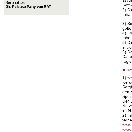
1) An
Seitenblicke:
Softw
Glo Release Party von BAT
2) D
Inhal
3) So
gelt
4) E
Inhal
5) Di
sittl
6) De
Dazu
regis
III. H
1)
ww
werde
Sorgf
den B
Spei
Der B
Nutze
im N
2) I
ferne
www.
www.