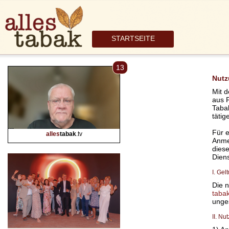
STARTSEITE
13
Nut
Mit d
aus P
Tabak
tätig
Für e
alles
tabak
.tv
Anme
dies
Dien
I. Ge
Die 
tabak
unges
II. N