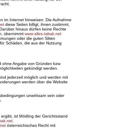
racht.
en im Internet hinweisen. Die Aufnahme
net
diese Seiten billigt, ihnen zustimmt,
. Darüber hinaus dürfen keine Rechte
len, übernimmt
www.alles-tabak.net
immungen oder die guten Sitten
 für Schäden, die aus der Nutzung
und ohne Angabe von Gründen bzw.
öglichkeiten gekündigt werden.
nd jederzeit möglich und werden mit
 Änderungen werden über die Website
tsbedingungen unwirksam sein oder
.
rgibt, ist Mödling der Gerichtsstand
bak.net
.
.net
österreichisches Recht mit