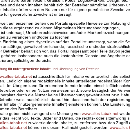
 allen abrufbaren Texten, Grafiken, Fotos, Logos/Marken, Design, etc. (
are und deren Inhalten behält sich der Betreiber sämtliche Urheber- u
ie Inhalte dürfen von den Nutzern nur für eigene persönliche Zwecke 
te für gewerbliche Zwecke ist untersagt.
weit auf einzelnen Seiten des Portals spezielle Hinweise zur Nutzung de
en diese ergänzend zu diesen Allgemeinen Nutzungsbedingungen,
s ist untersagt, Urheberrechtshinweise und/oder Markenbezeichnunge
ten zu verändern und/oder zu löschen.
e Einrichtung eines Hyperlinks auf das Portal ist untersagt, wenn die S
ich anstößige, gewaltverherrlichende, rassistische und/oder strafrechtlich
r Betreiber behält sich vor, das Portal insgesamt oder Teile davon je
 gehören insbesondere auch die kostenfreien Dienste und Angebote d
trierungspflichtigen Bereichs.
aftung für nutzergenerierte Inhalte und Übertragung von Rechten
w.alles-tabak.net
ist ausschließlich für Inhalte verantwortlich, die selbst
n. Lediglich eigene redaktionelle Inhalte unterliegen regelmäßiger Ko
alt. Im Übrigen kann für erkennbar fremde Inhalte, einschließlich solch
etreiber oder einen Nutzer verwiesen wird, sowie bezüglich der Verwe
cherplatz durch die Nutzer keine Überwachung gewährleistet bzw. Ha
etreiber weist ausdrücklich darauf hin, dass innerhalb der registrierun
r Inhalte ("nutzergenerierte Inhalte") einstellen können. Die Einstellu
amen des Betreibers.
nhalte geben nicht zwingend die Meinung von
www.alles-tabak.net
wiede
r das Recht vor, Texte, Bilder und Daten, die rechts- oder sittenwidri
alles-tabak.net
zuwiderlaufende Inhalte, zu entfernen bzw. den Zugriff
alles-tabak.net
können in diesem Fall nicht gestellt werden.
www.alles-