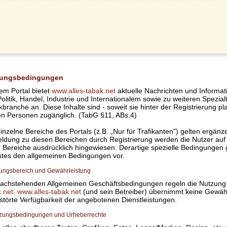
zungsbedingungen
em Portal bietet
www.alles-tabak.net
aktuelle Nachrichten und Informa
olitik, Handel, Industrie und Internationalem sowie zu weiteren Spezia
branche an. Diese Inhalte sind - soweit sie hinter der Registrierung pla
en Personen zugänglich. (TabG §11, ABs.4)
inzelne Bereiche des Portals (z.B. „Nur für Trafikanten") gelten ergä
ldung zu diesen Bereichen durch Registrierung werden die Nutzer auf
e Bereiche ausdrücklich hingewiesen. Derartige spezielle Bedingungen
stes den allgemeinen Bedingungen vor.
ltungsbereich und Gewährleistung
nachstehenden Allgemeinen Geschäftsbedingungen regeln die Nutzung
.net
.
www.alles-tabak.net
(und sein Betreiber) übernimmt keine Gewähr
törte Verfügbarkeit der angebotenen Dienstleistungen.
utzungsbedingungen und Urheberrechte