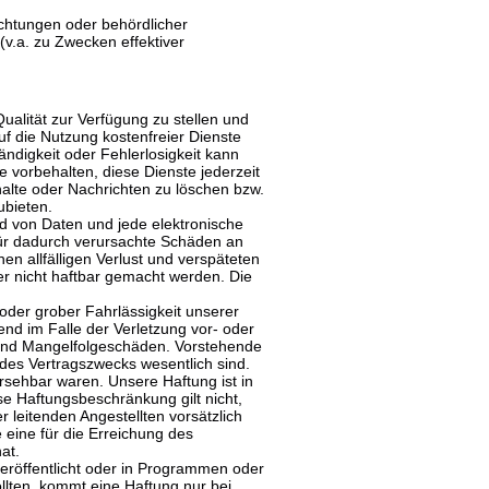
lichtungen oder behördlicher
v.a. zu Zwecken effektiver
ualität zur Verfügung zu stellen und
uf die Nutzung kostenfreier Dienste
tändigkeit oder Fehlerlosigkeit kann
 vorbehalten, diese Dienste jederzeit
halte oder Nachrichten zu löschen bzw.
ubieten.
ad von Daten und jede elektronische
Für dadurch verursachte Schäden an
n allfälligen Verlust und verspäteten
r nicht haftbar gemacht werden. Die
 oder grober Fahrlässigkeit unserer
hend im Falle der Verletzung vor- oder
- und Mangelfolgeschäden. Vorstehende
g des Vertragszwecks wesentlich sind.
hersehbar waren. Unsere Haftung ist in
se Haftungsbeschränkung gilt nicht,
r leitenden Angestellten vorsätzlich
 eine für die Erreichung des
at.
eröffentlicht oder in Programmen oder
ollten, kommt eine Haftung nur bei