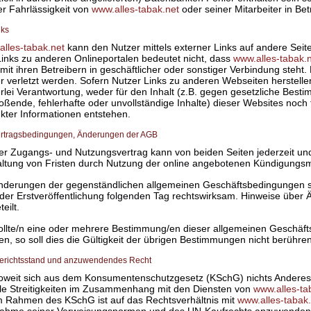
r Fahrlässigkeit von
www.alles-tabak.net
oder seiner Mitarbeiter in Bet
nks
alles-tabak.net
kann den Nutzer mittels externer Links auf andere Seit
inks zu anderen Onlineportalen bedeutet nicht, dass
www.alles-tabak.
mit ihren Betreibern in geschäftlicher oder sonstiger Verbindung steht
er verletzt werden. Sofern Nutzer Links zu anderen Webseiten herstel
rlei Verantwortung, weder für den Inhalt (z.B. gegen gesetzliche Best
oßende, fehlerhafte oder unvollständige Inhalte) dieser Websites noch
nkter Informationen entstehen.
Vertragsbedingungen, Änderungen der AGB
Der Zugangs- und Nutzungsvertrag kann von beiden Seiten jederzeit 
altung von Fristen durch Nutzung der online angebotenen Kündigungsm
Änderungen der gegenständlichen allgemeinen Geschäftsbedingungen si
der Erstveröffentlichung folgenden Tag rechtswirksam. Hinweise über
teilt.
Sollte/n eine oder mehrere Bestimmung/en dieser allgemeinen Geschäf
n, so soll dies die Gültigkeit der übrigen Bestimmungen nicht berühren
 Gerichtsstand und anzuwendendes Recht
Soweit sich aus dem Konsumentenschutzgesetz (KSchG) nichts Anderes e
alle Streitigkeiten im Zusammenhang mit den Diensten von
www.alles-ta
Im Rahmen des KSchG ist auf das Rechtsverhältnis mit
www.alles-tabak