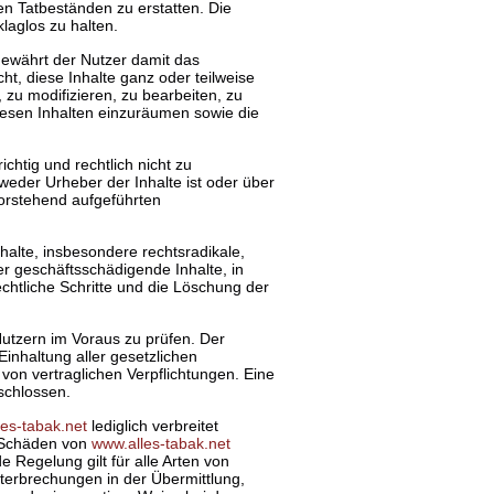
n Tatbeständen zu erstatten. Die
laglos zu halten.
 gewährt der Nutzer damit das
cht, diese Inhalte ganz oder teilweise
, zu modifizieren, zu bearbeiten, zu
diesen Inhalten einzuräumen sowie die
ichtig und rechtlich nicht zu
weder Urheber der Inhalte ist oder über
vorstehend aufgeführten
halte, insbesondere rechtsradikale,
er geschäftsschädigende Inhalte, in
echtliche Schritte und die Löschung der
Nutzern im Voraus zu prüfen. Der
Einhaltung aller gesetzlichen
on vertraglichen Verpflichtungen. Eine
schlossen.
es-tabak.net
lediglich verbreitet
e Schäden von
www.alles-tabak.net
e Regelung gilt für alle Arten von
erbrechungen in der Übermittlung,