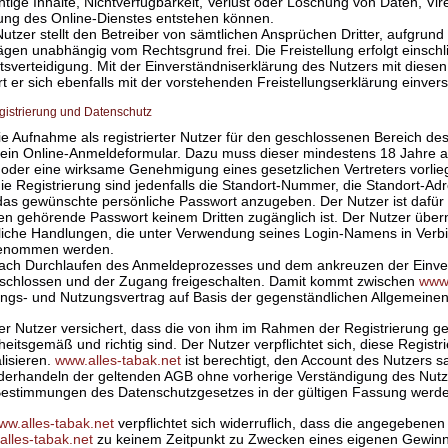
htige Inhalte, Nichtverfügbarkeit, Verlust oder Löschung von Daten, Vir
ung des Online-Dienstes entstehen können.
utzer stellt den Betreiber von sämtlichen Ansprüchen Dritter, aufgrund
ägen unabhängig vom Rechtsgrund frei. Die Freistellung erfolgt einsc
tsverteidigung. Mit der Einverständniserklärung des Nutzers mit dies
rt er sich ebenfalls mit der vorstehenden Freistellungserklärung einver
egistrierung und Datenschutz
ie Aufnahme als registrierter Nutzer für den geschlossenen Bereich des P
 ein Online-Anmeldeformular. Dazu muss dieser mindestens 18 Jahre al
 oder eine wirksame Genehmigung eines gesetzlichen Vertreters vorlie
ie Registrierung sind jedenfalls die Standort-Nummer, die Standort-Ad
das gewünschte persönliche Passwort anzugeben. Der Nutzer ist dafür 
n gehörende Passwort keinem Dritten zugänglich ist. Der Nutzer übern
liche Handlungen, die unter Verwendung seines Login-Namens in Verb
enommen werden.
Nach Durchlaufen des Anmeldeprozesses und dem ankreuzen der Einvers
schlossen und der Zugang freigeschalten. Damit kommt zwischen
www.
ngs- und Nutzungsvertrag auf Basis der gegenständlichen Allgemeine
Der Nutzer versichert, dass die von ihm im Rahmen der Registrierung 
eitsgemäß und richtig sind. Der Nutzer verpflichtet sich, diese Regist
lisieren.
www.alles-tabak.net
ist berechtigt, den Account des Nutzers s
derhandeln der geltenden AGB ohne vorherige Verständigung des Nutze
Bestimmungen des Datenschutzgesetzes in der gültigen Fassung werde
ww.alles-tabak.net
verpflichtet sich widerruflich, dass die angegebenen
alles-tabak.net
zu keinem Zeitpunkt zu Zwecken eines eigenen Gewinn