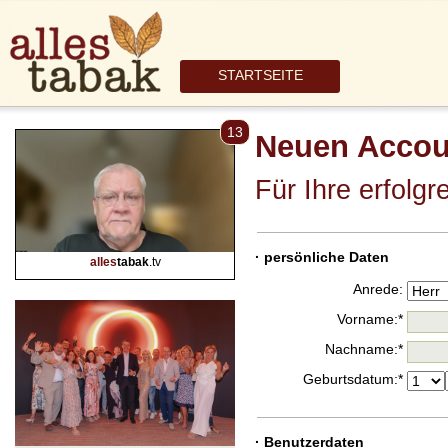
STARTSEITE
13
Neuen Accou
Für Ihre erfolg
· persönliche Daten
alles
tabak
.tv
Anrede:
Vorname:*
Nachname:*
Geburtsdatum:*
· Benutzerdaten