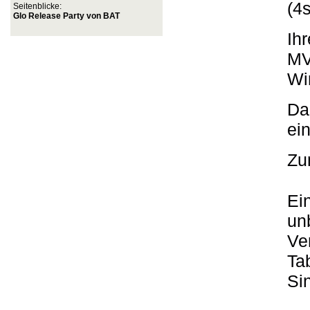
(4
Seitenblicke:
Glo Release Party von BAT
Ih
MV
Wi
Da
ei
Zu
Ein
un
Ve
Ta
Si