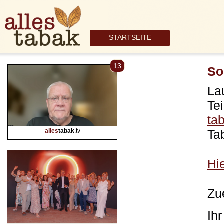
STARTSEITE
13
So
La
Te
ta
alles
tabak
.tv
Ta
Hie
Zu
Ih