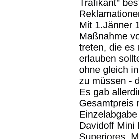
Trafikant" bes
Reklamatione
Mit 1.Jänner 
Maßnahme von
treten, die es
erlauben sollt
ohne gleich i
zu müssen - d
Es gab allerd
Gesamtpreis 
Einzelabgabe g
Davidoff Mini 
Superiores, M