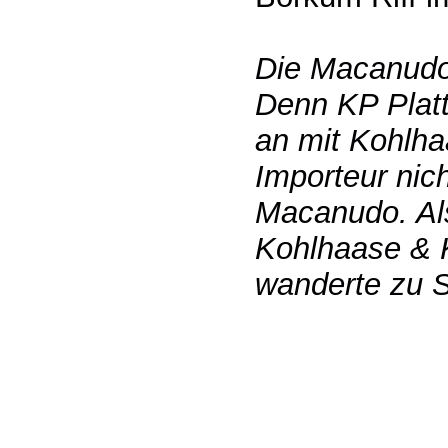
Die Macanudo 
Denn KP Platt
an mit Kohlh
Importeur nic
Macanudo. Al
Kohlhaase & K
wanderte zu S