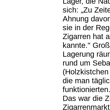
Lager, die Na
sich: „Zu Zei
Ahnung davon,
sie in der Reg
Zigarren hat 
kannte." Gro
Lagerung räu
rund um Sebas
(Holzkistchen
die man tägli
funktionierten
Das war die Ze
Zigarrenmarkt