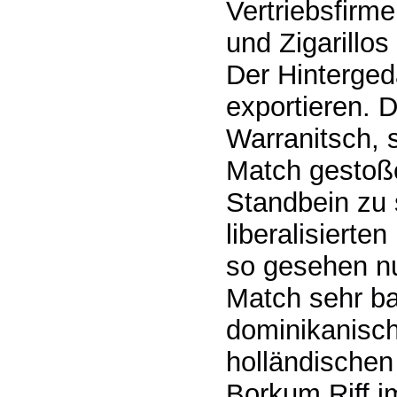
Vertriebsfirm
und Zigarillo
Der Hinterged
exportieren. 
Warranitsch, 
Match gestoße
Standbein zu 
liberalisierte
so gesehen nu
Match sehr ba
dominikanisch
holländische
Borkum Riff im