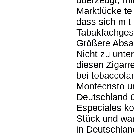
überzeugt, mit
Marktlücke te
dass sich mit
Tabakfachgesc
Größere Absat
Nicht zu unte
diesen Zigarr
bei tobaccola
Montecristo u
Deutschland ü
Especiales ko
Stück und war 
in Deutschlan