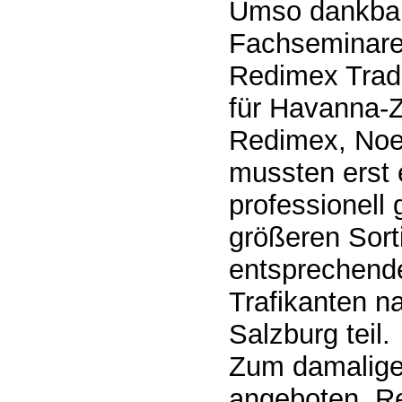
Umso dankbare
Fachseminare
Redimex Tradin
für Havanna-Zi
Redimex, Noel
mussten erst 
professionell
größeren Sor
entsprechende
Trafikanten 
Salzburg teil.
Zum damalige
angeboten. Re