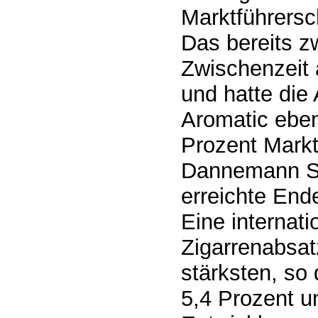
Marktführersc
Das bereits zw
Zwischenzeit 
und hatte die
Aromatic eben
Prozent Markta
Dannemann Spez
erreichte End
Eine internat
Zigarrenabsat
stärksten, so
5,4 Prozent un