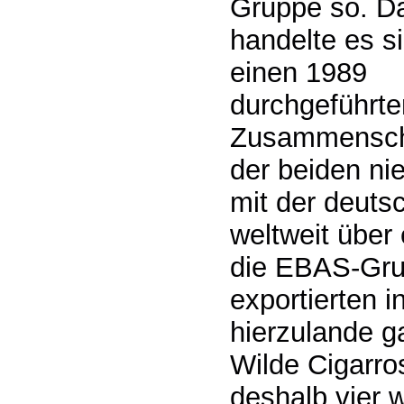
Gruppe so. D
handelte es s
einen 1989
durchgeführte
Zusammensch
der beiden ni
mit der deutsc
weltweit über 
die EBAS-Grup
exportierten i
hierzulande g
Wilde Cigarro
deshalb vier 