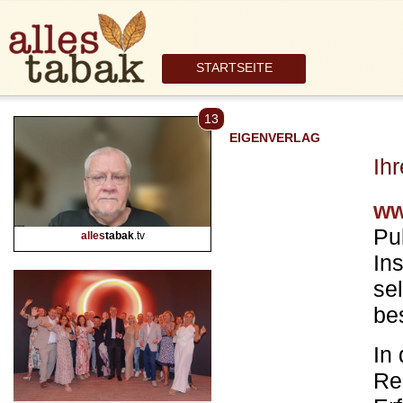
STARTSEITE
13
EIGENVERLAG
Ih
ww
Pub
alles
tabak
.tv
In
se
be
In 
Re