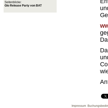
Er
Seitenblicke:
Glo Release Party von BAT
un
Ge
ww
ge
Da
Da
un
Co
wi
An
Impressum
Buchungsbedi