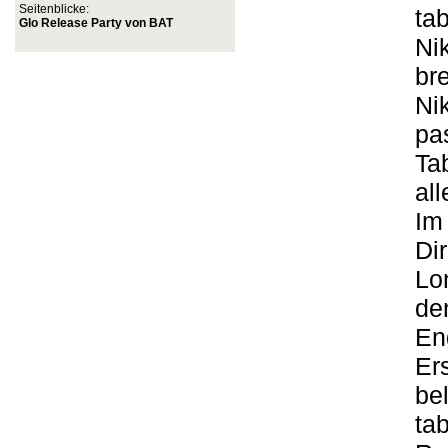
Seitenblicke:
ta
Glo Release Party von BAT
Ni
br
Ni
pa
Ta
al
Im
Di
Lo
de
En
Er
be
ta