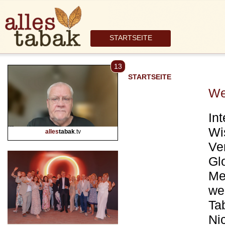
STARTSEITE
13
STARTSEITE
We
Int
Wi
alles
tabak
.tv
Ve
Gl
Me
we
Ta
Ni