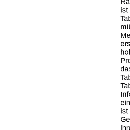
Ra
is
Ta
müs
Me
er
ho
Pr
da
Ta
Ta
In
ei
is
Ge
ih