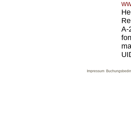
ww
He
Re
A-
fo
ma
UI
Impressum
Buchungsbedi