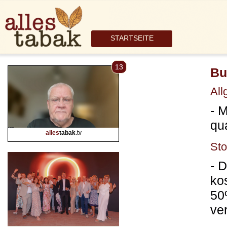
STARTSEITE
13
Bu
All
- 
qu
alles
tabak
.tv
St
- 
ko
50
ve