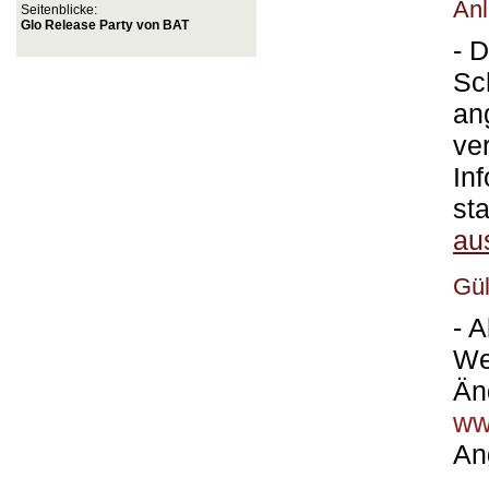
Anl
Seitenblicke:
Glo Release Party von BAT
- 
Sc
an
ve
In
st
aus
Gül
- 
We
Än
ww
An