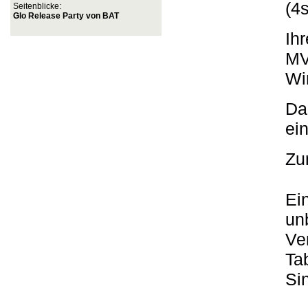
(4
Seitenblicke:
Glo Release Party von BAT
Ih
MV
Wi
Da
ei
Zu
Ein
un
Ve
Ta
Si