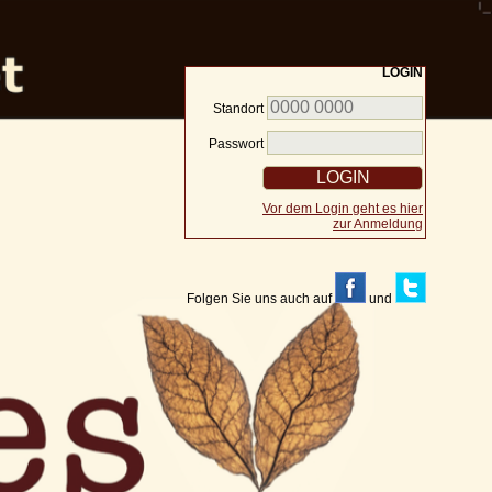
LOGIN
Standort
Passwort
Vor dem Login geht es hier
zur Anmeldung
Folgen Sie uns auch auf
und