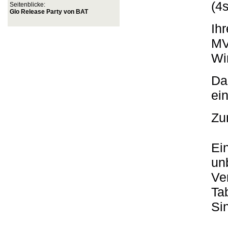
(4
Seitenblicke:
Glo Release Party von BAT
Ih
MV
Wi
Da
ei
Zu
Ein
un
Ve
Ta
Si