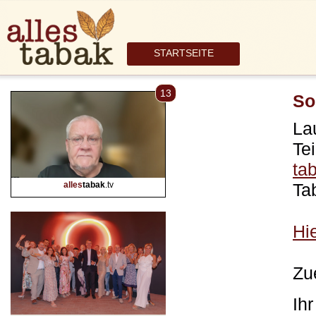
STARTSEITE
13
So
La
Te
ta
alles
tabak
.tv
Ta
Hie
Zu
Ih