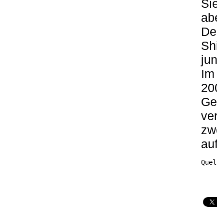
Si
ab
De
Sh
ju
Im
200
Ge
ve
zw
au
Quel