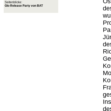
Ös
Seitenblicke:
Glo Release Party von BAT
de
wu
Pr
Pa
Jü
de
Ri
Ge
Ko
Mo
Ko
Fr
ge
In
de