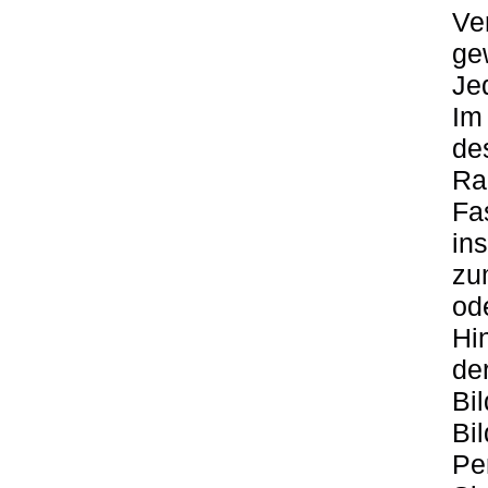
Ve
ge
Je
Im
de
Ra
Fa
in
zu
od
Hi
der
Bi
Bi
Pe