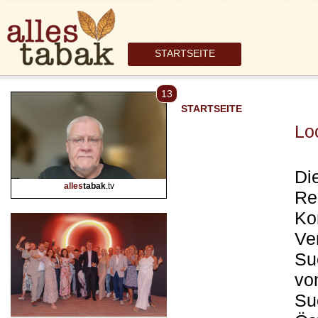
STARTSEITE
13
STARTSEITE
Lo
Di
alles
tabak
.tv
Re
Ko
Ve
Su
vo
Su