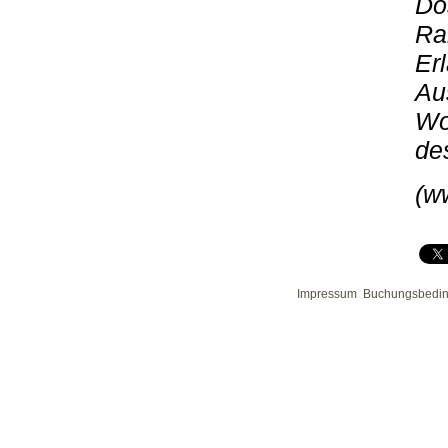
Do
Ra
Er
Au
Wo
de
(w
Impressum
Buchungsbedi