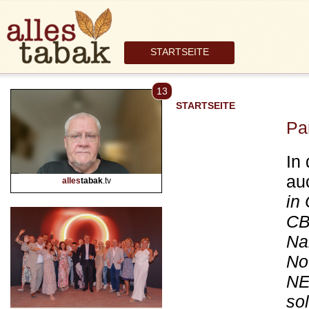
STARTSEITE
13
STARTSEITE
Pa
In
au
alles
tabak
.tv
in
CB
Na
No
NE
so