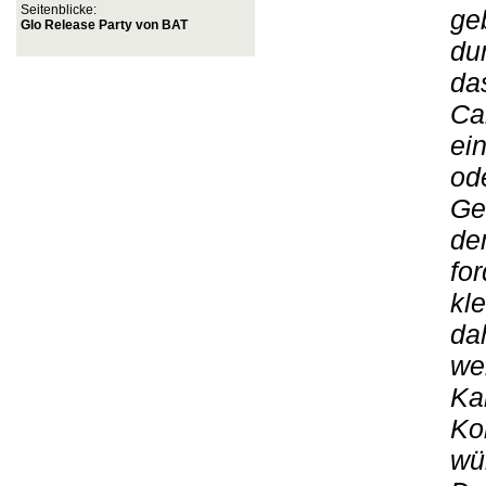
Seitenblicke:
ge
Glo Release Party von BAT
du
da
Ca
ei
od
Ge
de
fo
kl
da
we
Ka
Kon
wü