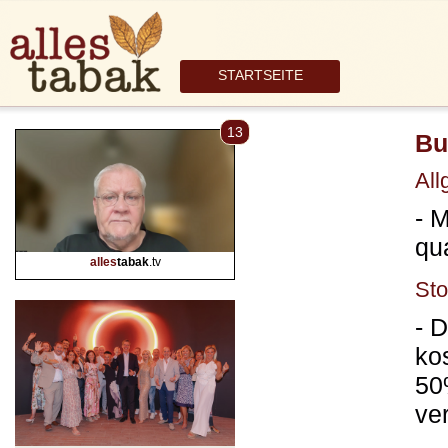
STARTSEITE
13
Bu
All
- 
qu
alles
tabak
.tv
St
- 
ko
50
ve