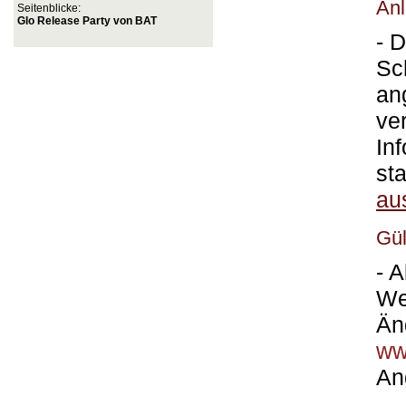
Anl
Seitenblicke:
Glo Release Party von BAT
- 
Sc
an
ve
In
st
aus
Gül
- 
We
Än
ww
An