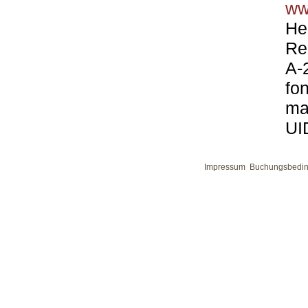
ww
He
Re
A-
fo
ma
UI
Impressum
Buchungsbedi