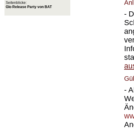
Anl
Seitenblicke:
Glo Release Party von BAT
- 
Sc
an
ve
In
st
aus
Gül
- 
We
Än
ww
An