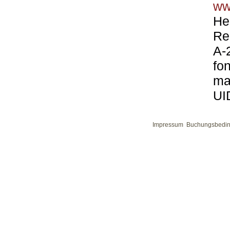
ww
He
Re
A-
fo
ma
UI
Impressum
Buchungsbedi