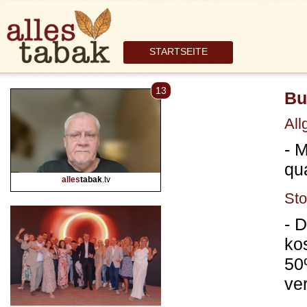
STARTSEITE
13
Bu
All
- 
qu
alles
tabak
.tv
St
- 
ko
50
ve