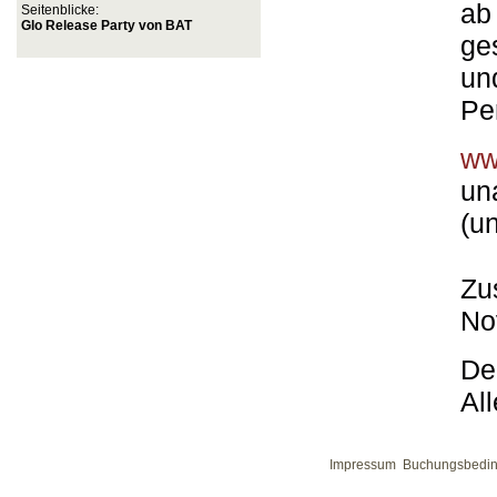
ab
Seitenblicke:
Glo Release Party von BAT
ge
un
Pe
ww
un
(un
Zu
No
De
Al
Impressum
Buchungsbedi