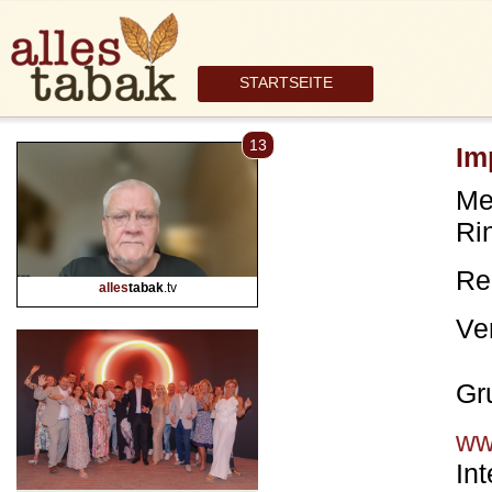
STARTSEITE
13
Im
Me
Ri
Re
alles
tabak
.tv
Ve
Gr
ww
Int